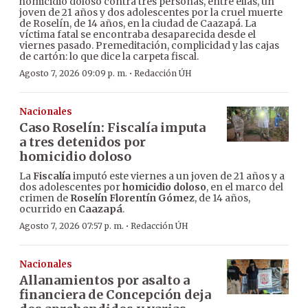
homicidio doloso contra tres personas, entre ellas, un
joven de 21 años y dos adolescentes por la cruel muerte
de Roselín, de 14 años, en la ciudad de Caazapá. La
víctima fatal se encontraba desaparecida desde el
viernes pasado. Premeditación, complicidad y las cajas
de cartón: lo que dice la carpeta fiscal.
·
Agosto 7, 2026 09:09 p. m.
Redacción ÚH
Nacionales
Caso Roselín: Fiscalía imputa
a tres detenidos por
homicidio doloso
La
Fiscalía
imputó este viernes a un joven de 21 años y a
dos adolescentes por
homicidio doloso
, en el marco del
crimen de
Roselín Florentín Gómez
, de 14 años,
ocurrido en
Caazapá
.
·
Agosto 7, 2026 07:57 p. m.
Redacción ÚH
Nacionales
Allanamientos por asalto a
financiera de Concepción deja