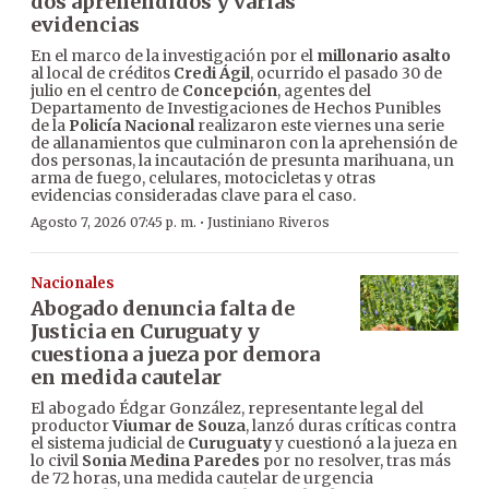
dos aprehendidos y varias
evidencias
En el marco de la investigación por el
millonario asalto
al local de créditos
Credi Ágil
, ocurrido el pasado 30 de
julio en el centro de
Concepción
, agentes del
Departamento de Investigaciones de Hechos Punibles
de la
Policía Nacional
realizaron este viernes una serie
de allanamientos que culminaron con la aprehensión de
dos personas, la incautación de presunta marihuana, un
arma de fuego, celulares, motocicletas y otras
evidencias consideradas clave para el caso.
·
Agosto 7, 2026 07:45 p. m.
Justiniano Riveros
Nacionales
Abogado denuncia falta de
Justicia en Curuguaty y
cuestiona a jueza por demora
en medida cautelar
El abogado Édgar González, representante legal del
productor
Viumar de Souza
, lanzó duras críticas contra
el sistema judicial de
Curuguaty
y cuestionó a la jueza en
lo civil
Sonia Medina Paredes
por no resolver, tras más
de 72 horas, una medida cautelar de urgencia