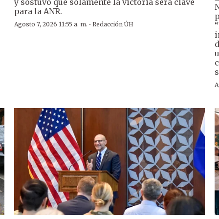
y sostuvo que solamente la victoria será clave
N
para la ANR.
p
·
Agosto 7, 2026 11:55 a. m.
Redacción ÚH
“
i
d
u
c
s
A