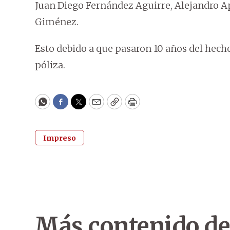
Juan Diego Fernández Aguirre, Alejandro 
Giménez.
Esto debido a que pasaron 10 años del hecho 
póliza.
WhatsApp
Facebook
Twitter
Email
Copy
Print
Impreso
Más contenido de