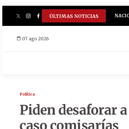
NACI
ÚLTIMAS NOTICIAS
twitter
instagram
facebook
tiktok
youtube
spotify
07 ago 2026
Política
Piden desaforar a 
caso comisarías