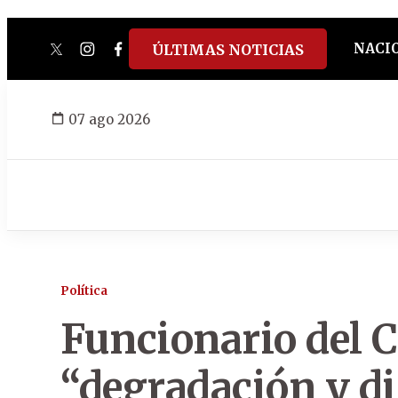
NACI
ÚLTIMAS NOTICIAS
twitter
instagram
facebook
tiktok
youtube
spotify
07 ago 2026
Política
Funcionario del 
“degradación y d