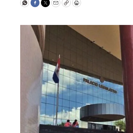
WhatsApp
Facebook
Twitter
Email
Copy
Print