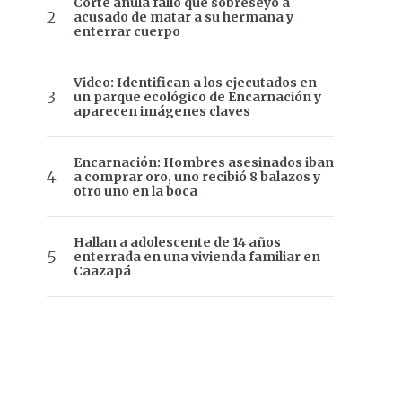
Corte anula fallo que sobreseyó a
acusado de matar a su hermana y
enterrar cuerpo
Video: Identifican a los ejecutados en
un parque ecológico de Encarnación y
aparecen imágenes claves
Encarnación: Hombres asesinados iban
a comprar oro, uno recibió 8 balazos y
otro uno en la boca
Hallan a adolescente de 14 años
enterrada en una vivienda familiar en
Caazapá