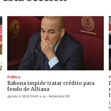
Política
P
Rabona impide tratar crédito para
feudo de Alliana
·
Agosto 6, 2026 04:00 a. m.
Redacción ÚH
l
L
t