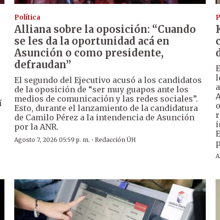
Política
P
Alliana sobre la oposición: “Cuando
se les da la oportunidad acá en
Asunción o como presidente,
defraudan”
E
l
El segundo del Ejecutivo acusó a los candidatos
a
de la oposición de “ser muy guapos ante los
A
medios de comunicación y las redes sociales”.
í
o
Esto, durante el lanzamiento de la candidatura
r
de Camilo Pérez a la intendencia de Asunción
i
por la ANR.
E
·
Agosto 7, 2026 05:59 p. m.
Redacción ÚH
p
A