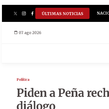
NACI
ÚLTIMAS NOTICIAS
twitter
instagram
facebook
tiktok
youtube
spotify
07 ago 2026
Política
Piden a Peña rech
diálogo