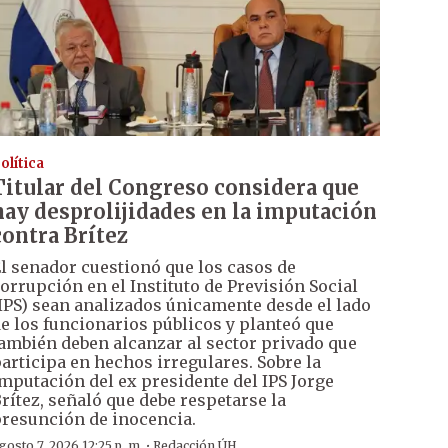
olítica
Titular del Congreso considera que
hay desprolijidades en la imputación
contra Brítez
l senador cuestionó que los casos de
orrupción en el Instituto de Previsión Social
IPS) sean analizados únicamente desde el lado
e los funcionarios públicos y planteó que
ambién deben alcanzar al sector privado que
articipa en hechos irregulares. Sobre la
mputación del ex presidente del IPS Jorge
rítez, señaló que debe respetarse la
resunción de inocencia.
·
gosto 7, 2026 12:25 p. m.
Redacción ÚH