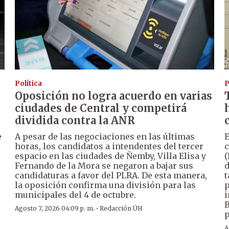
Política
P
Oposición no logra acuerdo en varias
ciudades de Central y competirá
dividida contra la ANR
e
A pesar de las negociaciones en las últimas
E
horas, los candidatos a intendentes del tercer
c
espacio en las ciudades de Ñemby, Villa Elisa y
(
Fernando de la Mora se negaron a bajar sus
d
candidaturas a favor del PLRA. De esta manera,
t
la oposición confirma una división para las
p
municipales del 4 de octubre.
i
B
·
Agosto 7, 2026 04:09 p. m.
Redacción ÚH
p
A