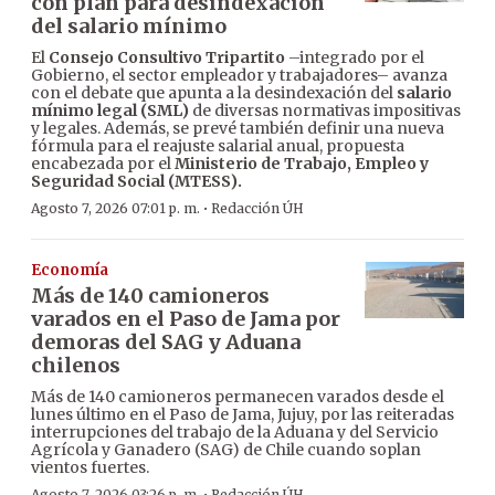
con plan para desindexación
del salario mínimo
El
Consejo Consultivo Tripartito
–integrado por el
Gobierno, el sector empleador y trabajadores– avanza
con el debate que apunta a la desindexación del
salario
mínimo legal (SML)
de diversas normativas impositivas
y legales. Además, se prevé también definir una nueva
fórmula para el reajuste salarial anual, propuesta
encabezada por el
Ministerio de Trabajo, Empleo y
Seguridad Social (MTESS).
·
Agosto 7, 2026 07:01 p. m.
Redacción ÚH
Economía
Más de 140 camioneros
varados en el Paso de Jama por
demoras del SAG y Aduana
chilenos
Más de 140 camioneros permanecen varados desde el
lunes último en el Paso de Jama, Jujuy, por las reiteradas
interrupciones del trabajo de la Aduana y del Servicio
Agrícola y Ganadero (SAG) de Chile cuando soplan
vientos fuertes.
Agosto 7, 2026 03:26 p. m.
Redacción ÚH