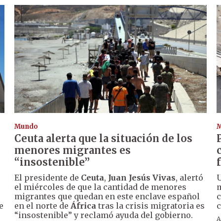
Mundo
Ceuta alerta que la situación de los
menores migrantes es
“insostenible”
El presidente de
Ceuta
,
Juan Jesús Vivas
, alertó
U
el miércoles de que la cantidad de menores
m
migrantes que quedan en este enclave español
c
e
en el norte de
África
tras la crisis migratoria es
c
“insostenible” y reclamó ayuda del gobierno.
A