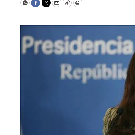
WhatsApp
Facebook
Twitter
Email
Copy
Print