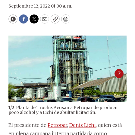
Septiembre 12, 2022 01:00 a. m.
WhatsApp
Facebook
Twitter
Email
Copy
Print
Planta de Troche. Acusan a Petropar de producir
1
/
2
2
/
2
poco alcohol y a Lichi de abultar licitación.
El presidente de
Petropar
,
Denis Lichi
, quien está
en plena campaña interna partidaria como