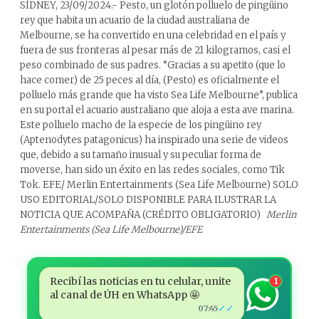
SÍDNEY, 23/09/2024.- Pesto, un glotón polluelo de pingüino
rey que habita un acuario de la ciudad australiana de
Melbourne, se ha convertido en una celebridad en el país y
fuera de sus fronteras al pesar más de 21 kilogramos, casi el
peso combinado de sus padres. “Gracias a su apetito (que lo
hace comer) de 25 peces al día, (Pesto) es oficialmente el
polluelo más grande que ha visto Sea Life Melbourne”, publica
en su portal el acuario australiano que aloja a esta ave marina.
Este polluelo macho de la especie de los pingüino rey
(Aptenodytes patagonicus) ha inspirado una serie de videos
que, debido a su tamaño inusual y su peculiar forma de
moverse, han sido un éxito en las redes sociales, como Tik
Tok. EFE/ Merlin Entertainments (Sea Life Melbourne) SOLO
USO EDITORIAL/SOLO DISPONIBLE PARA ILUSTRAR LA
NOTICIA QUE ACOMPAÑA (CRÉDITO OBLIGATORIO)
Merlin
Entertainments (Sea Life Melbourne)/EFE
Recibí las noticias en tu celular, unite
1
al canal de ÚH en WhatsApp 🤩
✓✓
07:45