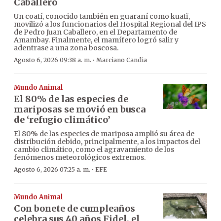
Caballero
Un coatí, conocido también en guaraní como kuatĩ,
movilizó a los funcionarios del Hospital Regional del IPS
de Pedro Juan Caballero, en el Departamento de
Amambay. Finalmente, el mamífero logró salir y
adentrase a una zona boscosa.
·
Agosto 6, 2026 09:38 a. m.
Marciano Candia
Mundo Animal
El 80% de las especies de
mariposas se movió en busca
de ‘refugio climático’
El 80% de las especies de mariposa amplió su área de
distribución debido, principalmente, a los impactos del
cambio climático, como el agravamiento de los
fenómenos meteorológicos extremos.
·
Agosto 6, 2026 07:25 a. m.
EFE
Mundo Animal
Con bonete de cumpleaños
celebra sus 40 años Fidel, el