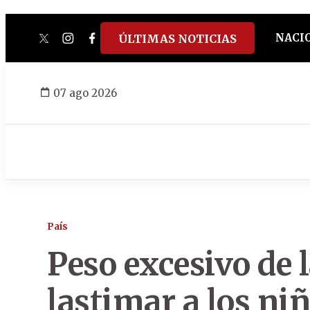
NACI
ÚLTIMAS NOTICIAS
twitter
instagram
facebook
tiktok
youtube
spotify
07 ago 2026
País
Peso excesivo de 
lastimar a los ni