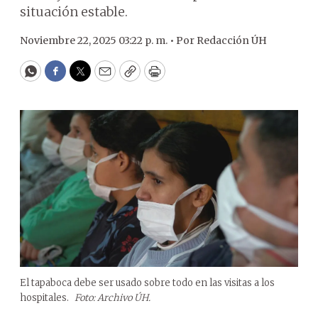
situación estable.
Noviembre 22, 2025 03:22 p. m. •
Por
Redacción ÚH
WhatsApp
Facebook
Twitter
Email
Copy
Print
El tapaboca debe ser usado sobre todo en las visitas a los
hospitales.
Foto: Archivo ÚH.