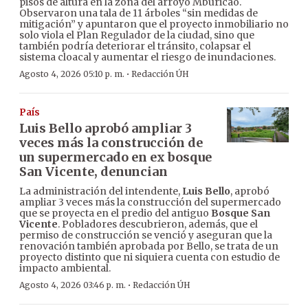
pisos de altura en la zona del arroyo Mburicaó.
Observaron una tala de 11 árboles “sin medidas de
mitigación” y apuntaron que el proyecto inmobiliario no
solo viola el Plan Regulador de la ciudad, sino que
también podría deteriorar el tránsito, colapsar el
sistema cloacal y aumentar el riesgo de inundaciones.
·
Agosto 4, 2026 05:10 p. m.
Redacción ÚH
País
Luis Bello aprobó ampliar 3
veces más la construcción de
un supermercado en ex bosque
San Vicente, denuncian
La administración del intendente,
Luis Bello
, aprobó
ampliar 3 veces más la construcción del supermercado
que se proyecta en el predio del antiguo
Bosque San
Vicente
. Pobladores descubrieron, además, que el
permiso de construcción se venció y aseguran que la
renovación también aprobada por Bello, se trata de un
proyecto distinto que ni siquiera cuenta con estudio de
impacto ambiental.
·
Agosto 4, 2026 03:46 p. m.
Redacción ÚH