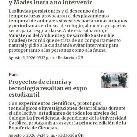
y Mades insta a no intervenir
Las
lluvias persistentes
y el
descenso de las
temperaturas
provocaron el
desplazamiento
temporal de animales silvestres hacia zonas urbanas
y periurbanas
en busca de refugio, alimento y espacios
secos para resguardarse. Ante esta situación, el
Ministerio del Ambiente y Desarrollo Sostenible
(Mades)
recordó que se trata de un comportamiento
natural y pidió a la ciudadanía evitar intervenir para
proteger tanto a las personas como a la fauna.
·
Agosto 5, 2026 05:12 p. m.
Redacción ÚH
País
Proyectos de ciencia y
tecnología resaltan en expo
estudiantil
Con
experimentos científicos, prototipos
tecnológicos e investigaciones
desarrolladas durante
el año lectivo
, estudiantes de todos los niveles del
Colegio La Providencia
, dependiente de la
Universidad
Católica
, protagonizaron ayer la
primera edición de la
Expoferia de Ciencias.
·
Agosto 5, 2026 04:14 p. m.
Redacción ÚH