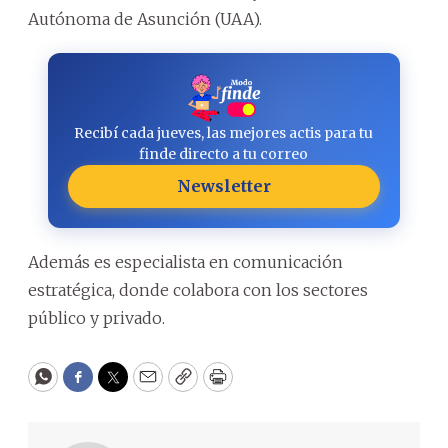
Autónoma de Asunción (UAA).
Recibí cada jueves, las mejores actis para tu
finde directo a tu correo
Newsletter
Además es especialista en comunicación
estratégica, donde colabora con los sectores
público y privado.
WhatsApp
Facebook
Twitter
Email
Copy
Print