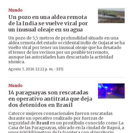
Mundo
Un pozo en una aldea remota
de la India se vuelve viral por
un inusual oleaje en su agua
Un pozo de 5,5 metros de profundidad situado en una
aldea remota del estado occidental indio de Gujarat se ha
vuelto viral por tener un inusual oleaje que ha desatado
el temor de los vecinos por un posible terremoto,
aunque las autoridades han descartado la actividad
sísmica.
·
Agosto 7, 2026 12:22 p. m.
EFE
Mundo
14 paraguayas son rescatadas
en operativo antitrata que deja
dos detenidos en Brasil
Catorce mujeres connacionales fueron rescatadas
durante un operativo realizado por fuerzas de
seguridad de
Brasil
en un prostíbulo conocido como La
Casa de las Paraguayas, ubicado en la ciudad de Itapoá, a
unos 600 kilómetros de la frontera con el territorio