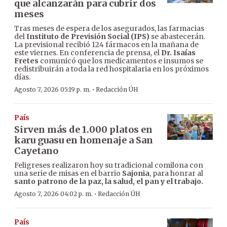
que alcanzarán para cubrir dos
meses
Tras meses de espera de los asegurados, las farmacias
del
Instituto de Previsión Social (IPS)
se abastecerán.
La previsional recibió 124 fármacos en la mañana de
este viernes. En conferencia de prensa, el
Dr. Isaías
Fretes
comunicó que los medicamentos e insumos se
redistribuirán a toda la red hospitalaria en los próximos
días.
·
Agosto 7, 2026 05:19 p. m.
Redacción ÚH
País
Sirven más de 1.000 platos en
karu guasu en homenaje a San
Cayetano
Feligreses realizaron hoy su tradicional comilona con
una serie de misas en el barrio
Sajonia
, para honrar al
santo patrono de la paz, la salud, el pan y el trabajo.
·
Agosto 7, 2026 04:02 p. m.
Redacción ÚH
País