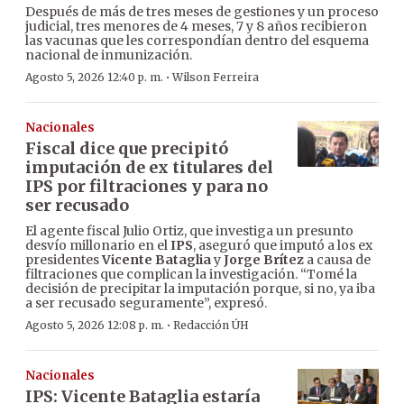
Después de más de tres meses de gestiones y un proceso
judicial, tres menores de 4 meses, 7 y 8 años recibieron
las vacunas que les correspondían dentro del esquema
nacional de inmunización.
·
Agosto 5, 2026 12:40 p. m.
Wilson Ferreira
Nacionales
Fiscal dice que precipitó
imputación de ex titulares del
IPS por filtraciones y para no
ser recusado
El agente fiscal Julio Ortiz, que investiga un presunto
desvío millonario en el
IPS
, aseguró que imputó a los ex
presidentes
Vicente Bataglia
y
Jorge Brítez
a causa de
filtraciones que complican la investigación. “Tomé la
decisión de precipitar la imputación porque, si no, ya iba
a ser recusado seguramente”, expresó.
·
Agosto 5, 2026 12:08 p. m.
Redacción ÚH
Nacionales
IPS: Vicente Bataglia estaría