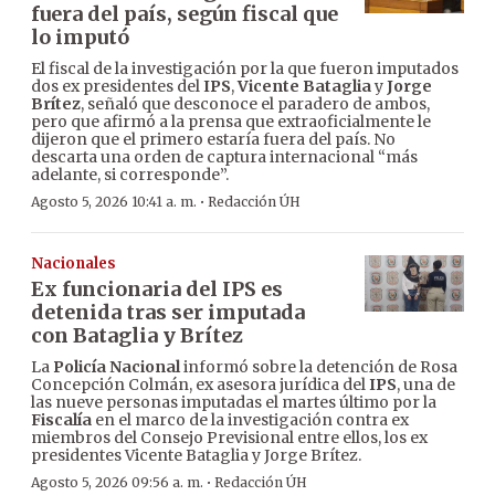
fuera del país, según fiscal que
lo imputó
El fiscal de la investigación por la que fueron imputados
dos ex presidentes del
IPS
,
Vicente Bataglia
y
Jorge
Brítez
, señaló que desconoce el paradero de ambos,
pero que afirmó a la prensa que extraoficialmente le
dijeron que el primero estaría fuera del país. No
descarta una orden de captura internacional “más
adelante, si corresponde”.
·
Agosto 5, 2026 10:41 a. m.
Redacción ÚH
Nacionales
Ex funcionaria del IPS es
detenida tras ser imputada
con Bataglia y Brítez
La
Policía Nacional
informó sobre la detención de Rosa
Concepción Colmán, ex asesora jurídica del
IPS
, una de
las nueve personas imputadas el martes último por la
Fiscalía
en el marco de la investigación contra ex
miembros del Consejo Previsional entre ellos, los ex
presidentes Vicente Bataglia y Jorge Brítez.
·
Agosto 5, 2026 09:56 a. m.
Redacción ÚH