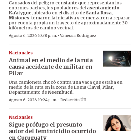
Cansados del peligro constante que representan los
enormes baches, los pobladores del
asentamiento
Ka’atygue
, ubicado en el distrito de
Santa Rosa
,
Misiones
, tomaron la iniciativa y comenzaron a reparar
por cuenta propia un trayecto de aproximadamente 30
kilómetros de camino vecinal.
·
Agosto 6, 2026 10:38 p. m.
Vanessa Rodríguez
Nacionales
Animal en el medio de la ruta
causa accidente de militar en
Pilar
Una camioneta chocó contra una vaca que estaba en
medio de la ruta en la zona de Loma Clavel,
Pilar
,
Departamento de
Ñeembucú
.
·
Agosto 6, 2026 10:24 p. m.
Redacción ÚH
Nacionales
Sigue prófugo el presunto
autor del feminicidio ocurrido
en Curuguaty