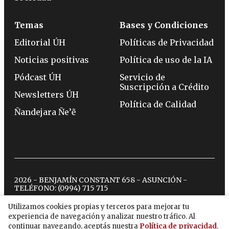
Temas
Bases y Condiciones
Editorial ÚH
Políticas de Privacidad
Noticias positivas
Política de uso de la IA
Pódcast ÚH
Servicio de
Suscripción a Crédito
Newsletters ÚH
Política de Calidad
Ñandejara Ñe’ẽ
2026 - BENJAMÍN CONSTANT 658 - ASUNCIÓN -
TELÉFONO:
(0994) 715 715
Utilizamos cookies propias y terceros para mejorar tu
experiencia de navegación y analizar nuestro tráfico. Al
twitter
instagram
facebook
tiktok
youtube
spotify
continuar navegando, aceptás nuestra
Política de privacidad
.