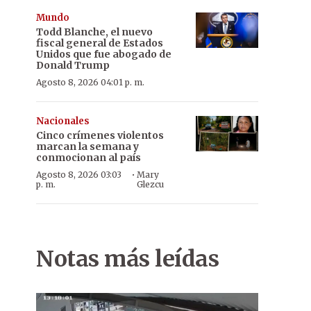
Mundo
Todd Blanche, el nuevo
fiscal general de Estados
Unidos que fue abogado de
Donald Trump
Agosto 8, 2026 04:01 p. m.
Nacionales
Cinco crímenes violentos
marcan la semana y
conmocionan al país
·
Agosto 8, 2026 03:03
Mary
p. m.
Glezcu
Notas más leídas
Clamor. Pacientes, familiares y enfermeros del cáncer exigen a
icamentos de altos costos y equipamiento de hospitales.