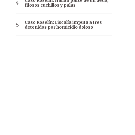
Caso Roselín: Hallan parte de un dedo,
filosos cuchillos y palas
Caso Roselín: Fiscalía imputa a tres
detenidos por homicidio doloso