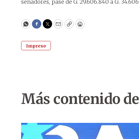
senadores, pase de G. 29.606.840 a G. 34.606
WhatsApp
Facebook
Twitter
Email
Copy
Print
Impreso
Más contenido de