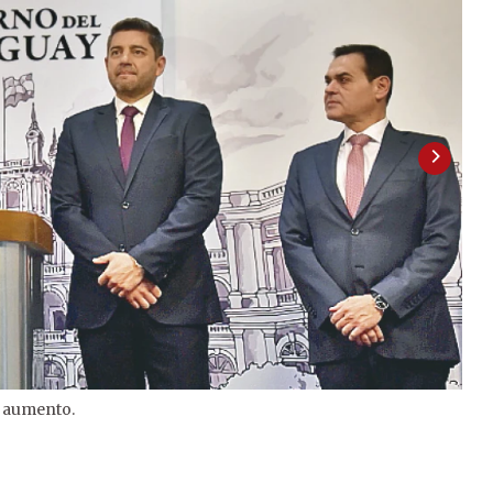
n aumento.
2
/
2
med