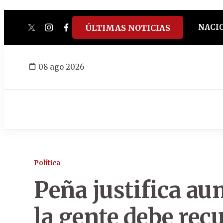
NACI
ÚLTIMAS NOTICIAS
twitter
instagram
facebook
tiktok
youtube
spotify
08 ago 2026
Política
Peña justifica a
la gente debe recu