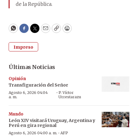
de la República.
WhatsApp
Facebook
Twitter
Email
Copy
Print
Impreso
Últimas Noticias
Opinión
Transfiguración del Señor
·
Agosto 6, 2026 04:04
P. Víctor
a. m.
Urrestarazu
Mundo
León XIV visitará Uruguay, Argentina y
Perú en gira regional
·
Agosto 6, 2026 04:00 a. m.
AFP