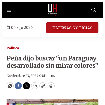
Menú
Mostrar
búsqued
06 ago 2026
ÚLTIMAS NOTICIAS
Política
Peña dijo buscar “un Paraguay
desarrollado sin mirar colores”
Noviembre 23, 2024 05:11 a. m.
WhatsApp
Facebook
Twitter
Email
Copy
Print