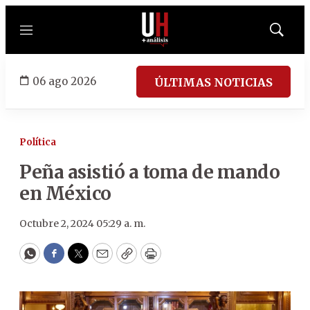
Menú
Mostrar
búsqued
06 ago 2026
ÚLTIMAS NOTICIAS
Política
Peña asistió a toma de mando
en México
Octubre 2, 2024 05:29 a. m.
WhatsApp
Facebook
Twitter
Email
Copy
Print