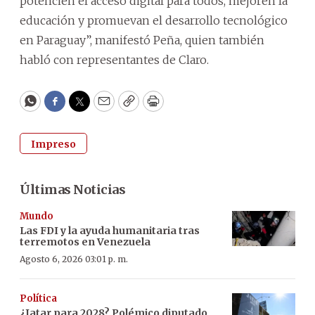
potencien el acceso digital para todos, mejoren la
educación y promuevan el desarrollo tecnológico
en Paraguay”, manifestó Peña, quien también
habló con representantes de Claro.
WhatsApp
Facebook
Twitter
Email
Copy
Print
Impreso
Últimas Noticias
Mundo
Las FDI y la ayuda humanitaria tras
terremotos en Venezuela
Agosto 6, 2026 03:01 p. m.
Política
¿Jatar para 2028? Polémico diputado