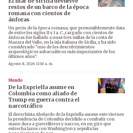
El mar de Sicilia devuelve
restos de un barco de la época
romana con cientos de
ánforas
Un pecio de la época romana, que presumiblemente data
de entre los siglos II y I a. C.,cargado con cientos de
ánforas fue hallado a unas tres millas de la costa de
Mazara del Vallo, en la isla italiana de Sicilia, y ha sido
considerado “uno de los descubrimientos
arqueológicos subacuáticos más importantes de los
últimos años”.
Agosto 8, 2026 11:10 a. m.
Mundo
De la Espriella asume en
Colombia como aliado de
Trump en guerra contra el
narcotráfico
El derechista Abelardo de la Espriella asume este viernes
la presidencia de Colombia decidido a combatir con
mano dura a guerrilleros y narcos, en un giro que
estrecha lazos con Washington y sepulta las