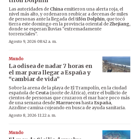
tifón Dolphin
Las autoridades de
China
emitieron una alerta roja, el
nivel más alto, y ordenaron reubicar a decenas de miles
de personas ante la llegada del t
ifón Dolphin
, que tocó
tierra este domingo en la provincia oriental de
Zhejiang
,
donde se esperan lluvias “extremadamente
torrenciales”.
Agosto 9, 2026 08:42 a. m.
Mundo
La odisea de nadar 7 horas en
el mar para llegar a España y
“cambiar de vida”
Sobre la arena de la playa de El Trampolín, en la ciudad
española de
Ceuta
(norte de África), entre el bullicio de
cientos de personas que cruzaron el mar hace poco más
de una semana desde
Marruecos
hasta
España
,
Azzdine camina cojeando en busca de ayuda sanitaria.
Agosto 8, 2026 11:22 a. m.
Mundo