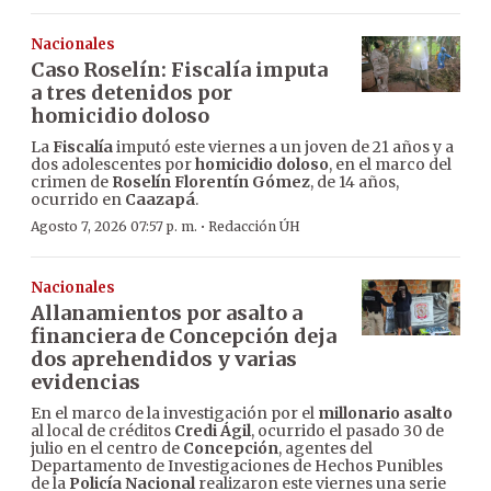
Nacionales
Caso Roselín: Fiscalía imputa
a tres detenidos por
homicidio doloso
La
Fiscalía
imputó este viernes a un joven de 21 años y a
dos adolescentes por
homicidio doloso
, en el marco del
crimen de
Roselín Florentín Gómez
, de 14 años,
ocurrido en
Caazapá
.
·
Agosto 7, 2026 07:57 p. m.
Redacción ÚH
Nacionales
Allanamientos por asalto a
financiera de Concepción deja
dos aprehendidos y varias
evidencias
En el marco de la investigación por el
millonario asalto
al local de créditos
Credi Ágil
, ocurrido el pasado 30 de
julio en el centro de
Concepción
, agentes del
Departamento de Investigaciones de Hechos Punibles
de la
Policía Nacional
realizaron este viernes una serie