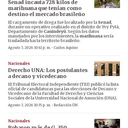
Senad incauta 728 kilos de
marihuana que tenían como
destino el mercado brasileño
El cargamento de droga fue localizado por la
Senad
,
durante un operativo realizado en el distrito de Yvy Pytã,
Departamento de
Canindeyú
. Según los datos
manejados por los intervinientes, la
marihuana
sería
trasladada hacia territorio brasileño.
·
Agosto 7, 2026 10:41 p. m.
Carlos Aquino
Nacionales
Derecho UNA: Los postulantes
a decano y vicedecano
El Tribunal Electoral Independiente (TEI) publicó la lista
oficial de candidaturas para las elecciones de Decano y
Vicedecano de la Facultad de Derecho y Ciencias
Sociales de la Universidad Nacional de Asunción (UNA).
·
Agosto 7, 2026 10:35 p. m.
Redacción ÚH
Nacionales
Robaron más de G. 350