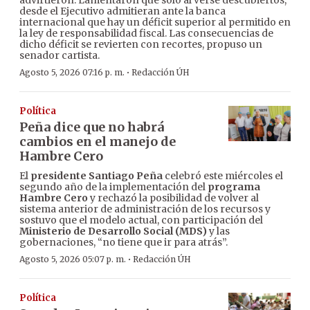
advirtieron. Lamentaron que sólo al verse descubiertos,
desde el Ejecutivo admitieran ante la banca
internacional que hay un déficit superior al permitido en
la ley de responsabilidad fiscal. Las consecuencias de
dicho déficit se revierten con recortes, propuso un
senador cartista.
·
Agosto 5, 2026 07:16 p. m.
Redacción ÚH
Política
Peña dice que no habrá
cambios en el manejo de
Hambre Cero
El
presidente Santiago Peña
celebró este miércoles el
segundo año de la implementación del
programa
Hambre Cero
y rechazó la posibilidad de volver al
sistema anterior de administración de los recursos y
sostuvo que el modelo actual, con participación del
Ministerio de Desarrollo Social (MDS)
y las
gobernaciones, “no tiene que ir para atrás”.
·
Agosto 5, 2026 05:07 p. m.
Redacción ÚH
Política