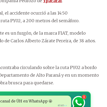
 compañía Pedrozo de
Ypacaraí
.
, el accidente ocurrió a las 14:50
ruta PY02, a 200 metros del semáforo.
nte es un furgón, de la marca FIAT, modelo
o de Carlos Alberto Zárate Pereira, de 38 años.
contraba circulando sobre la ruta PY02 a bordo
e, Departamento de Alto Paraná y en un momento
bra brusca para quedarse.
1
 al canal de ÚH en WhatsApp 🤩
07:07
✓✓