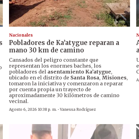
Nacionales
N
s
Pobladores de Ka’atygue reparan a
mano 30 km de camino
Cansados del peligro constante que
U
representan los enormes baches, los
e
o
pobladores del
asentamiento Ka’atygue
,
C
ubicado en el distrito de
Santa Rosa
,
Misiones
,
A
tomaron la iniciativa y comenzaron a reparar
por cuenta propia un trayecto de
aproximadamente 30 kilómetros de camino
vecinal.
·
Agosto 6, 2026 10:38 p. m.
Vanessa Rodríguez