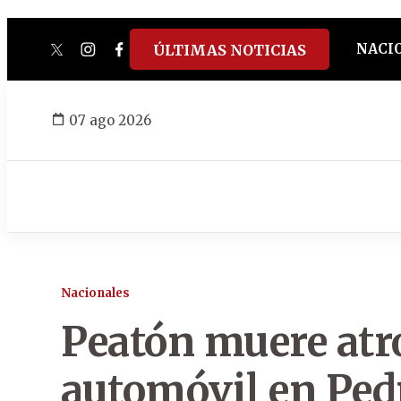
NACI
ÚLTIMAS NOTICIAS
twitter
instagram
facebook
tiktok
youtube
spotify
07 ago 2026
Nacionales
Peatón muere atr
automóvil en Ped