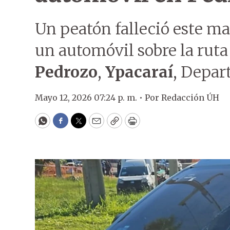
Un peatón falleció este ma
un automóvil sobre la rut
Pedrozo
,
Ypacaraí
, Depa
Mayo 12, 2026 07:24 p. m. •
Por
Redacción ÚH
WhatsApp
Facebook
Twitter
Email
Copy
Print