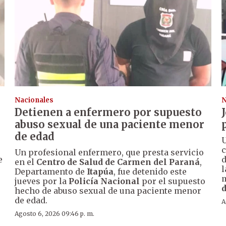
Nacionales
N
Detienen a enfermero por supuesto
abuso sexual de una paciente menor
de edad
U
c
Un profesional enfermero, que presta servicio
e
d
en el
Centro de Salud de Carmen del Paraná
,
l
Departamento de
Itapúa
, fue detenido este
m
jueves por la
Policía Nacional
por el supuesto
d
hecho de abuso sexual de una paciente menor
de edad.
A
Agosto 6, 2026 09:46 p. m.