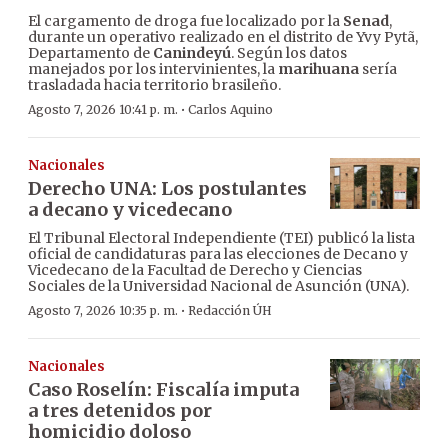
El cargamento de droga fue localizado por la
Senad
,
durante un operativo realizado en el distrito de Yvy Pytã,
Departamento de
Canindeyú
. Según los datos
manejados por los intervinientes, la
marihuana
sería
trasladada hacia territorio brasileño.
·
Agosto 7, 2026 10:41 p. m.
Carlos Aquino
Nacionales
Derecho UNA: Los postulantes
a decano y vicedecano
El Tribunal Electoral Independiente (TEI) publicó la lista
oficial de candidaturas para las elecciones de Decano y
Vicedecano de la Facultad de Derecho y Ciencias
Sociales de la Universidad Nacional de Asunción (UNA).
·
Agosto 7, 2026 10:35 p. m.
Redacción ÚH
Nacionales
Caso Roselín: Fiscalía imputa
a tres detenidos por
homicidio doloso