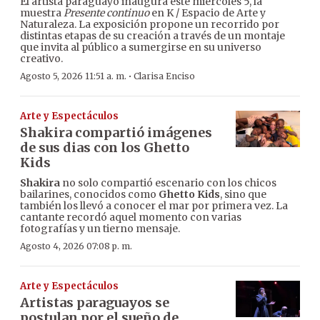
El artista paraguayo inaugura este miércoles 5, la
muestra
Presente continuo
en K / Espacio de Arte y
Naturaleza. La exposición propone un recorrido por
distintas etapas de su creación a través de un montaje
que invita al público a sumergirse en su universo
creativo.
·
Agosto 5, 2026 11:51 a. m.
Clarisa Enciso
Arte y Espectáculos
Shakira compartió imágenes
de sus dias con los Ghetto
Kids
Shakira
no solo compartió escenario con los chicos
bailarines, conocidos como
Ghetto Kids
, sino que
también los llevó a conocer el mar por primera vez. La
cantante recordó aquel momento con varias
fotografías y un tierno mensaje.
Agosto 4, 2026 07:08 p. m.
Arte y Espectáculos
Artistas paraguayos se
postulan por el sueño de