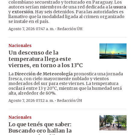
colombiano secuestrado y torturado en Paraguay. Los
autores serían miembros de una red dedicada a la
usura
y
extorsión
. Hay seis detenidos. Para las autoridades es
llamativo que la modalidad ligada al crimen organizado
se instale en el país.
·
Agosto 7, 2026 07:47 a. m.
Redacción ÚH
Nacionales
Un descenso de la
temperatura llega este
viernes, en torno a los 13°C
La
Dirección de Meteorología
pronostica una jornada
fresca, con cielo mayormente nublado y vientos
moderados del sur para este viernes. La temperatura
oscilará entre 13 y 20°C, mientras que la humedad será
alta, alrededor de 80%.
·
Agosto 7, 2026 07:12 a. m.
Redacción ÚH
Nacionales
Lo que tenés que saber:
Buscando oro hallan la