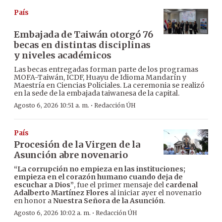
País
Embajada de Taiwán otorgó 76
becas en distintas disciplinas
y niveles académicos
Las becas entregadas forman parte de los programas
MOFA-Taiwán, ICDF, Huayu de Idioma Mandarín y
Maestría en Ciencias Policiales. La ceremonia se realizó
en la sede de la embajada taiwanesa de la capital.
·
Agosto 6, 2026 10:51 a. m.
Redacción ÚH
País
Procesión de la Virgen de la
Asunción abre novenario
“La corrupción no empieza en las instituciones;
empieza en el corazón humano cuando deja de
escuchar a Dios”
, fue el primer mensaje del
cardenal
Adalberto Martínez Flores
al iniciar ayer el novenario
en honor a
Nuestra Señora de la Asunción
.
·
Agosto 6, 2026 10:02 a. m.
Redacción ÚH