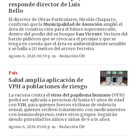
responde director de Luis
Bello
El director de Obras Particulares, Nicolás Chaparro,
confirmó que la
Municipalidad de Asunción
amplió el
área de construcción para el futuro supermercado,
dentro del predio del ex bosque
San Vicente
. Vecinos del
barrio pidieron que se revocara el permiso y que se
tenga en cuenta que el área es ambientalmente sensible
y se halla a 20 metros del arroyo Ferreira.
·
Agosto 6, 2026 06:59 p. m.
Redacción ÚH
País
Salud amplía aplicación de
VPH a poblaciones de riesgo
La vacuna contra el
virus del papiloma humano
(VPH)
podrá ser aplicada a personas de hasta 45 años de edad
con
VIH
, para quienes fueron víctimas de violencia
sexual, quienes reciben tratamiento con medicamentos
con inmunodepresor, entre otros grupos. Seguirán
siendo prioridad los niños y niñas de 9 a 14 años.
·
Agosto 6, 2026 05:06 p. m.
Redacción ÚH