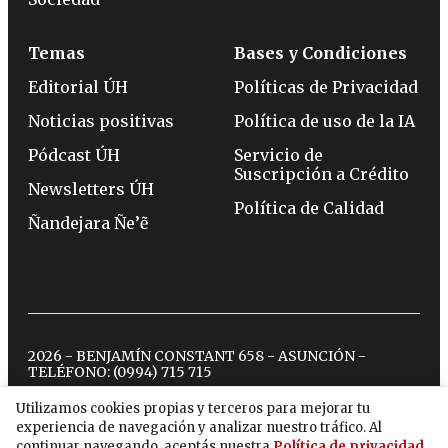
Temas
Bases y Condiciones
Editorial ÚH
Políticas de Privacidad
Noticias positivas
Política de uso de la IA
Pódcast ÚH
Servicio de
Suscripción a Crédito
Newsletters ÚH
Política de Calidad
Ñandejara Ñe’ẽ
2026 - BENJAMÍN CONSTANT 658 - ASUNCIÓN -
TELÉFONO:
(0994) 715 715
Utilizamos cookies propias y terceros para mejorar tu
experiencia de navegación y analizar nuestro tráfico. Al
twitter
instagram
facebook
tiktok
youtube
spotify
continuar navegando, aceptás nuestra
Política de privacidad
.