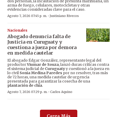
dos personas, la incautación de presunta marihuana, un
arma de fuego, celulares, motocicletas y otras
evidencias consideradas clave para el caso.
·
Agosto 7, 2026 07:45 p. m.
Justiniano Riveros
Nacionales
Abogado denuncia falta de
Justicia en Curuguaty y
cuestiona a jueza por demora
en medida cautelar
El abogado Édgar González, representante legal del
productor
Viumar de Souza
, lanzó duras críticas contra
el sistema judicial de
Curuguaty
y cuestionó a la jueza en
lo civil
Sonia Medina Paredes
por no resolver, tras más
de 72 horas, una medida cautelar de urgencia
presentada para garantizar la cosecha de una
plantación de chía
.
·
Agosto 7, 2026 07:29 p. m.
Carlos Aquino
Carga Más