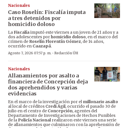
Nacionales
Caso Roselín: Fiscalía imputa
a tres detenidos por
homicidio doloso
La
Fiscalía
imputó este viernes a un joven de 21 años y a
dos adolescentes por
homicidio doloso
, en el marco del
crimen de
Roselín Florentín Gómez
, de 14 años,
ocurrido en
Caazapá
.
·
Agosto 7, 2026 07:57 p. m.
Redacción ÚH
Nacionales
Allanamientos por asalto a
financiera de Concepción deja
dos aprehendidos y varias
evidencias
En el marco de la investigación por el
millonario asalto
al local de créditos
Credi Ágil
, ocurrido el pasado 30 de
julio en el centro de
Concepción
, agentes del
Departamento de Investigaciones de Hechos Punibles
de la
Policía Nacional
realizaron este viernes una serie
de allanamientos que culminaron con la aprehensión de