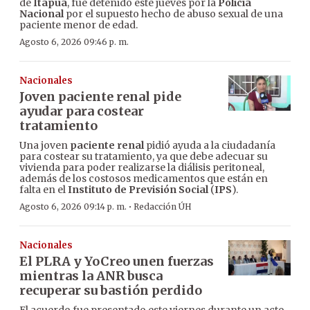
de
Itapúa
, fue detenido este jueves por la
Policía
Nacional
por el supuesto hecho de abuso sexual de una
paciente menor de edad.
Agosto 6, 2026 09:46 p. m.
Nacionales
Joven paciente renal pide
ayudar para costear
tratamiento
Una joven
paciente renal
pidió ayuda a la ciudadanía
para costear su tratamiento, ya que debe adecuar su
vivienda para poder realizarse la diálisis peritoneal,
además de los costosos medicamentos que están en
falta en el
Instituto de Previsión Social
(
IPS
).
·
Agosto 6, 2026 09:14 p. m.
Redacción ÚH
Nacionales
El PLRA y YoCreo unen fuerzas
mientras la ANR busca
recuperar su bastión perdido