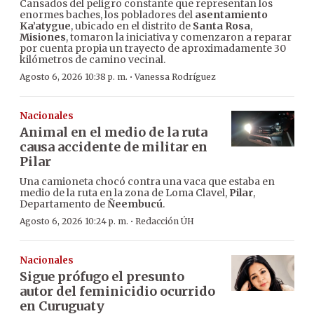
Cansados del peligro constante que representan los
enormes baches, los pobladores del
asentamiento
Ka’atygue
, ubicado en el distrito de
Santa Rosa
,
Misiones
, tomaron la iniciativa y comenzaron a reparar
por cuenta propia un trayecto de aproximadamente 30
kilómetros de camino vecinal.
·
Agosto 6, 2026 10:38 p. m.
Vanessa Rodríguez
Nacionales
Animal en el medio de la ruta
causa accidente de militar en
Pilar
Una camioneta chocó contra una vaca que estaba en
medio de la ruta en la zona de Loma Clavel,
Pilar
,
Departamento de
Ñeembucú
.
·
Agosto 6, 2026 10:24 p. m.
Redacción ÚH
Nacionales
Sigue prófugo el presunto
autor del feminicidio ocurrido
en Curuguaty