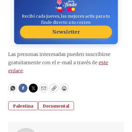
Recibí cada jueves, las mejores actis para tu
finde directo a tu correo
Newsletter
Las personas interesadas pueden suscribirse
gratuitamente con el e-mail a través de
este
enlace
.
WhatsApp
Facebook
Twitter
Email
Copy
Print
Palestina
Documental