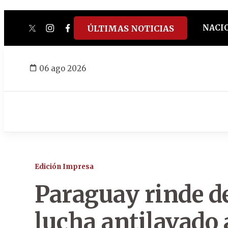
NACI
ÚLTIMAS NOTICIAS
twitter
instagram
facebook
tiktok
youtube
spotify
06 ago 2026
Edición Impresa
Paraguay rinde d
lucha antilavado a