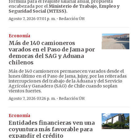
fórmula para el reajuste salarial anual, propuesta
encabezada por el
Ministerio de Trabajo, Empleo y
Seguridad Social (MTESS).
·
Agosto 7, 2026 07:01 p. m.
Redacción ÚH
Economía
Más de 140 camioneros
varados en el Paso de Jama por
demoras del SAG y Aduana
chilenos
Más de 140 camioneros permanecen varados desde el
lunes último en el Paso de Jama, Jujuy, por las reiteradas
interrupciones del trabajo de la Aduana y del Servicio
Agrícola y Ganadero (SAG) de Chile cuando soplan
vientos fuertes.
·
Agosto 7, 2026 03:26 p. m.
Redacción ÚH
Economía
Entidades financieras ven una
coyuntura más favorable para
expandir el crédito