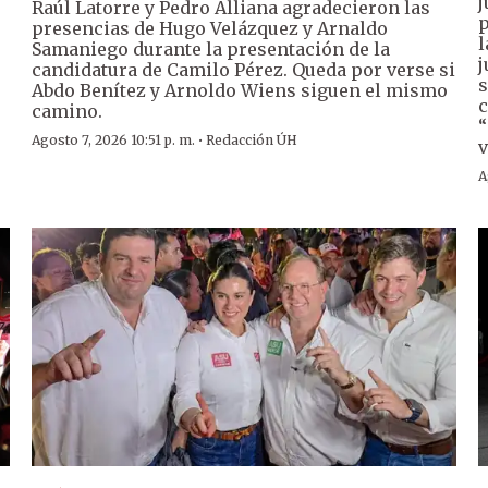
j
Raúl Latorre y Pedro Alliana agradecieron las
p
presencias de Hugo Velázquez y Arnaldo
l
Samaniego durante la presentación de la
j
candidatura de Camilo Pérez. Queda por verse si
s
Abdo Benítez y Arnoldo Wiens siguen el mismo
c
camino.
“
·
Agosto 7, 2026 10:51 p. m.
Redacción ÚH
v
A