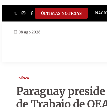
NACI
ÚLTIMAS NOTICIAS
twitter
instagram
facebook
tiktok
youtube
spotify
08 ago 2026
Política
Paraguay preside
de Trabajo de OE