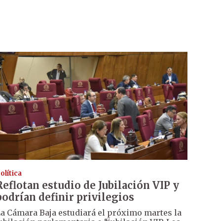
olítica
Reflotan estudio de Jubilación VIP y
podrían definir privilegios
a Cámara Baja estudiará el próximo martes la