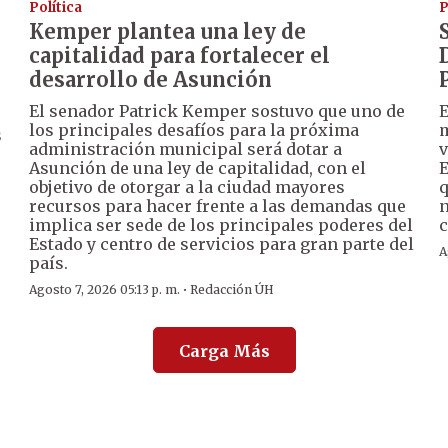
Política
P
Kemper plantea una ley de
capitalidad para fortalecer el
desarrollo de Asunción
El senador Patrick Kemper sostuvo que uno de
E
los principales desafíos para la próxima
m
s
administración municipal será dotar a
v
Asunción de una ley de capitalidad, con el
E
objetivo de otorgar a la ciudad mayores
q
recursos para hacer frente a las demandas que
n
implica ser sede de los principales poderes del
c
Estado y centro de servicios para gran parte del
A
país.
·
Agosto 7, 2026 05:13 p. m.
Redacción ÚH
Carga Más