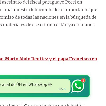
asesinato del fiscal paraguayo Pecci en
es una muestra fehaciente de lo importante que
romiso de todas las naciones en la búsqueda de
tores materiales de ese crimen están ya en manos
n Mario Abdo Benítez y el papa Francisco en
1
 al canal de ÚH en WhatsApp 🤩
11:47
✓✓
rga historia” en esa lucha y que felicitó a