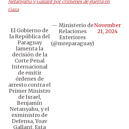
Netanyahu y Gallant por crímenes de guerra en
Gaza
— Ministerio de
November
El Gobierno de
Relaciones
21, 2024
la República del
Exteriores
Paraguay
(@mreparaguay)
lamenta la
decisión de la
Corte Penal
Internacional
de emitir
órdenes de
arresto contra el
Primer Ministro
de Israel,
Benjamín
Netanyahu, y el
exministro de
Defensa, Yoav
Gallant. Esta