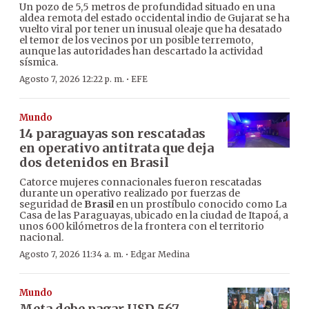
Un pozo de 5,5 metros de profundidad situado en una
aldea remota del estado occidental indio de Gujarat se ha
vuelto viral por tener un inusual oleaje que ha desatado
el temor de los vecinos por un posible terremoto,
aunque las autoridades han descartado la actividad
sísmica.
·
Agosto 7, 2026 12:22 p. m.
EFE
Mundo
14 paraguayas son rescatadas
en operativo antitrata que deja
dos detenidos en Brasil
Catorce mujeres connacionales fueron rescatadas
durante un operativo realizado por fuerzas de
seguridad de
Brasil
en un prostíbulo conocido como La
Casa de las Paraguayas, ubicado en la ciudad de Itapoá, a
unos 600 kilómetros de la frontera con el territorio
nacional.
·
Agosto 7, 2026 11:34 a. m.
Edgar Medina
Mundo
Meta debe pagar USD 567