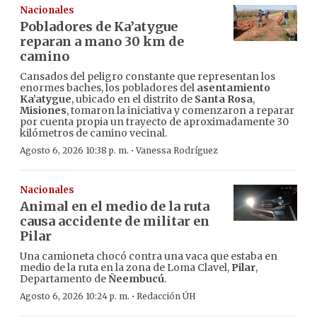
Nacionales
Pobladores de Ka’atygue
reparan a mano 30 km de
camino
Cansados del peligro constante que representan los
enormes baches, los pobladores del
asentamiento
Ka’atygue
, ubicado en el distrito de
Santa Rosa
,
Misiones
, tomaron la iniciativa y comenzaron a reparar
por cuenta propia un trayecto de aproximadamente 30
kilómetros de camino vecinal.
·
Agosto 6, 2026 10:38 p. m.
Vanessa Rodríguez
Nacionales
Animal en el medio de la ruta
causa accidente de militar en
Pilar
Una camioneta chocó contra una vaca que estaba en
medio de la ruta en la zona de Loma Clavel,
Pilar
,
Departamento de
Ñeembucú
.
·
Agosto 6, 2026 10:24 p. m.
Redacción ÚH