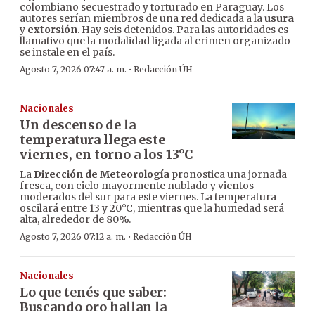
colombiano secuestrado y torturado en Paraguay. Los
autores serían miembros de una red dedicada a la
usura
y
extorsión
. Hay seis detenidos. Para las autoridades es
llamativo que la modalidad ligada al crimen organizado
se instale en el país.
·
Agosto 7, 2026 07:47 a. m.
Redacción ÚH
Nacionales
Un descenso de la
temperatura llega este
viernes, en torno a los 13°C
La
Dirección de Meteorología
pronostica una jornada
fresca, con cielo mayormente nublado y vientos
moderados del sur para este viernes. La temperatura
oscilará entre 13 y 20°C, mientras que la humedad será
alta, alrededor de 80%.
·
Agosto 7, 2026 07:12 a. m.
Redacción ÚH
Nacionales
Lo que tenés que saber:
Buscando oro hallan la