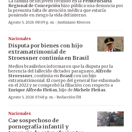
La familia de un joven recluido en la
Penitenciaría
Regional de Concepción
hizo pública una denuncia por
la presunta falta de atención médica que estaría
poniendo en riesgo la vida del interno.
·
Agosto 5, 2026 08:09 p. m.
Justiniano Riveros
Nacionales
Disputa por bienes con hijo
extramatrimonial de
Stroessner continúa en Brasil
Medios brasileños informaron que la disputa por la
herencia del fallecido dictador paraguayo,
Alfredo
Stroessner
, continúa en
Brasil
con un hijo
extramatrimonial. El cuerpo del general fue exhumado
en el 2022 y se comprobó la filiación con respecto a
Enrique Alfredo Fleitas
, hijo de
Michele Fleitas
.
·
Agosto 5, 2026 07:48 p. m.
Redacción ÚH
Nacionales
Cae sospechoso de
pornografía infantil y