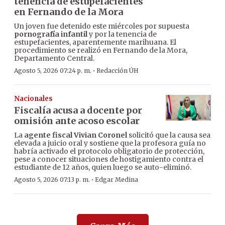
tenencia de estupefacientes
en Fernando de la Mora
Un joven fue detenido este miércoles por supuesta
pornografía infantil
y por la tenencia de
estupefacientes, aparentemente marihuana. El
procedimiento se realizó en Fernando de la Mora,
Departamento Central.
·
Agosto 5, 2026 07:24 p. m.
Redacción ÚH
Nacionales
Fiscalía acusa a docente por
omisión ante acoso escolar
La
agente fiscal Vivian Coronel
solicitó que la causa sea
elevada a juicio oral y sostiene que la profesora guía no
habría activado el protocolo obligatorio de protección,
pese a conocer situaciones de hostigamiento contra el
estudiante de 12 años, quien luego se auto-eliminó.
·
Agosto 5, 2026 07:13 p. m.
Edgar Medina