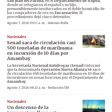
San Juan del Paraná
, en el
Departamento de Itapúa
,
donde se refugiaron el español y su hijo,
presumiblemente involucrados en el doble homicidio de
los compradores de oro en
Encarnación
. El
procedimiento dejó cinco detenidos.
·
Agosto 7, 2026 09:13 a. m.
Antonio Rolín
Nacionales
Senad saca de circulación casi
500 toneladas de marihuana
en incursión de 10 días por
Amambay
La
Secretaría Nacional Antidrogas
(
Senad
) informó
que la denominada
Operación Nueva Alianza 56
sacó
de circulación 498 toneladas de marihuana en 10 días de
incursiones en zonas boscosas por el Departamento de
Amambay
.
·
Agosto 7, 2026 08:21 a. m.
Redacción ÚH
Nacionales
Un descenso de la