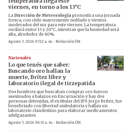
temperatura llega este
viernes, en torno a los 13°C
La
Dirección de Meteorología
pronostica una jornada
fresca, con cielo mayormente nublado y vientos
moderados del sur para este viernes. La temperatura
oscilará entre 13 y 20°C, mientras que la humedad será
alta, alrededor de 80%.
·
Agosto 7, 2026 07:12 a. m.
Redacción ÚH
Nacionales
Lo que tenés que saber:
Buscando oro hallan la
muerte, Brítez libre y
laboratorio ilegal de tirzepatida
Dos hombres que buscaban comprar oro fueron
asesinados a balazos en Encarnación y hay dos
personas detenidas, el ex titular del IPS Jorge Brítez, fue
beneficiado con libertad ambulatoria y hallan un
laboratorio clandestino para elaborar medicamentos
adelgazantes.
·
Agosto 7, 2026 06:31 a. m.
Redacción ÚH