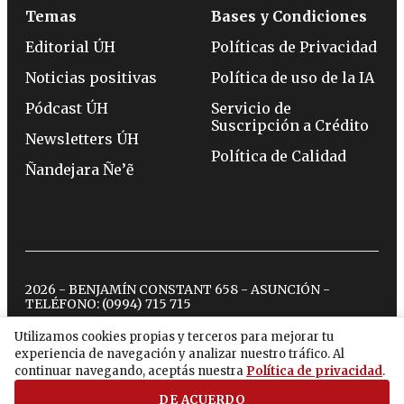
Temas
Bases y Condiciones
Editorial ÚH
Políticas de Privacidad
Noticias positivas
Política de uso de la IA
Pódcast ÚH
Servicio de
Suscripción a Crédito
Newsletters ÚH
Política de Calidad
Ñandejara Ñe’ẽ
2026 - BENJAMÍN CONSTANT 658 - ASUNCIÓN -
TELÉFONO:
(0994) 715 715
Utilizamos cookies propias y terceros para mejorar tu
experiencia de navegación y analizar nuestro tráfico. Al
twitter
instagram
facebook
tiktok
youtube
spotify
continuar navegando, aceptás nuestra
Política de privacidad
.
DE ACUERDO