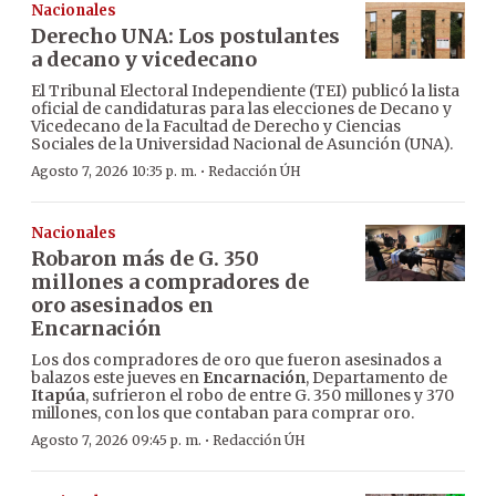
Nacionales
Derecho UNA: Los postulantes
a decano y vicedecano
El Tribunal Electoral Independiente (TEI) publicó la lista
oficial de candidaturas para las elecciones de Decano y
Vicedecano de la Facultad de Derecho y Ciencias
Sociales de la Universidad Nacional de Asunción (UNA).
·
Agosto 7, 2026 10:35 p. m.
Redacción ÚH
Nacionales
Robaron más de G. 350
millones a compradores de
oro asesinados en
Encarnación
Los dos compradores de oro que fueron asesinados a
balazos este jueves en
Encarnación
, Departamento de
Itapúa
, sufrieron el robo de entre G. 350 millones y 370
millones, con los que contaban para comprar oro.
·
Agosto 7, 2026 09:45 p. m.
Redacción ÚH