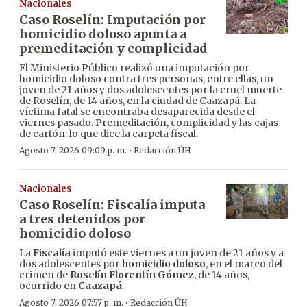
Nacionales
Caso Roselín: Imputación por
homicidio doloso apunta a
premeditación y complicidad
El Ministerio Público realizó una imputación por
homicidio doloso contra tres personas, entre ellas, un
joven de 21 años y dos adolescentes por la cruel muerte
de Roselín, de 14 años, en la ciudad de Caazapá. La
víctima fatal se encontraba desaparecida desde el
viernes pasado. Premeditación, complicidad y las cajas
de cartón: lo que dice la carpeta fiscal.
·
Agosto 7, 2026 09:09 p. m.
Redacción ÚH
Nacionales
Caso Roselín: Fiscalía imputa
a tres detenidos por
homicidio doloso
La
Fiscalía
imputó este viernes a un joven de 21 años y a
dos adolescentes por
homicidio doloso
, en el marco del
crimen de
Roselín Florentín Gómez
, de 14 años,
ocurrido en
Caazapá
.
·
Agosto 7, 2026 07:57 p. m.
Redacción ÚH