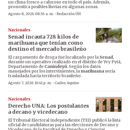
un clima fresco a caluroso en todo el país. Además,
pronostica posibles lluvias en algunas zonas.
·
Agosto 8, 2026 08:36 a. m.
Redacción ÚH
Nacionales
Senad incauta 728 kilos de
marihuana que tenían como
destino el mercado brasileño
El cargamento de droga fue localizado por la
Senad
,
durante un operativo realizado en el distrito de Yvy Pytã,
Departamento de
Canindeyú
. Según los datos
manejados por los intervinientes, la
marihuana
sería
trasladada hacia territorio brasileño.
·
Agosto 7, 2026 10:41 p. m.
Carlos Aquino
Nacionales
Derecho UNA: Los postulantes
a decano y vicedecano
El Tribunal Electoral Independiente (TEI) publicó la lista
oficial de candidaturas para las elecciones de Decano y
Vicedecano de la Facultad de Derecho y Ciencias