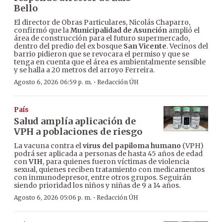
Bello
El director de Obras Particulares, Nicolás Chaparro,
confirmó que la
Municipalidad de Asunción
amplió el
área de construcción para el futuro supermercado,
dentro del predio del ex bosque
San Vicente
. Vecinos del
barrio pidieron que se revocara el permiso y que se
tenga en cuenta que el área es ambientalmente sensible
y se halla a 20 metros del arroyo Ferreira.
·
Agosto 6, 2026 06:59 p. m.
Redacción ÚH
País
Salud amplía aplicación de
VPH a poblaciones de riesgo
La vacuna contra el
virus del papiloma humano
(VPH)
podrá ser aplicada a personas de hasta 45 años de edad
con
VIH
, para quienes fueron víctimas de violencia
sexual, quienes reciben tratamiento con medicamentos
con inmunodepresor, entre otros grupos. Seguirán
siendo prioridad los niños y niñas de 9 a 14 años.
·
Agosto 6, 2026 05:06 p. m.
Redacción ÚH