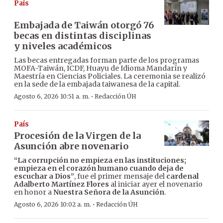
País
Embajada de Taiwán otorgó 76
becas en distintas disciplinas
y niveles académicos
Las becas entregadas forman parte de los programas
MOFA-Taiwán, ICDF, Huayu de Idioma Mandarín y
Maestría en Ciencias Policiales. La ceremonia se realizó
en la sede de la embajada taiwanesa de la capital.
·
Agosto 6, 2026 10:51 a. m.
Redacción ÚH
País
Procesión de la Virgen de la
Asunción abre novenario
“La corrupción no empieza en las instituciones;
empieza en el corazón humano cuando deja de
escuchar a Dios”
, fue el primer mensaje del
cardenal
Adalberto Martínez Flores
al iniciar ayer el novenario
en honor a
Nuestra Señora de la Asunción
.
·
Agosto 6, 2026 10:02 a. m.
Redacción ÚH