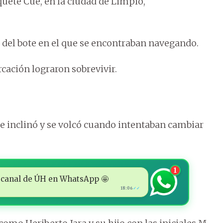
iquete Cué, en la ciudad de Limpio,
del bote en el que se encontraban navegando.
cación lograron sobrevivir.
se inclinó y se volcó cuando intentaban cambiar
1
 al canal de ÚH en WhatsApp 🤩
18:06
✓✓