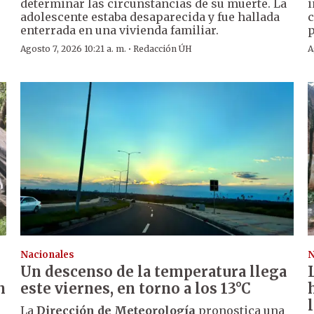
determinar las circunstancias de su muerte. La
i
adolescente estaba desaparecida y fue hallada
c
enterrada en una vivienda familiar.
p
·
Agosto 7, 2026 10:21 a. m.
Redacción ÚH
A
Nacionales
N
Un descenso de la temperatura llega
n
este viernes, en torno a los 13°C
La
Dirección de Meteorología
pronostica una