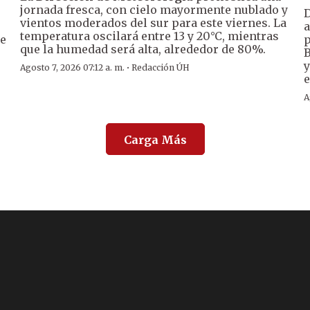
jornada fresca, con cielo mayormente nublado y
D
vientos moderados del sur para este viernes. La
a
temperatura oscilará entre 13 y 20°C, mientras
de
p
que la humedad será alta, alrededor de 80%.
B
y
·
Agosto 7, 2026 07:12 a. m.
Redacción ÚH
e
A
Carga Más