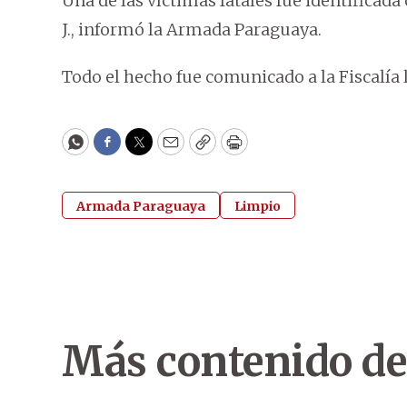
Una de las víctimas fatales fue identificada 
J., informó la Armada Paraguaya.
Todo el hecho fue comunicado a la Fiscalía
WhatsApp
Facebook
Twitter
Email
Copy
Print
Armada Paraguaya
Limpio
Más contenido de