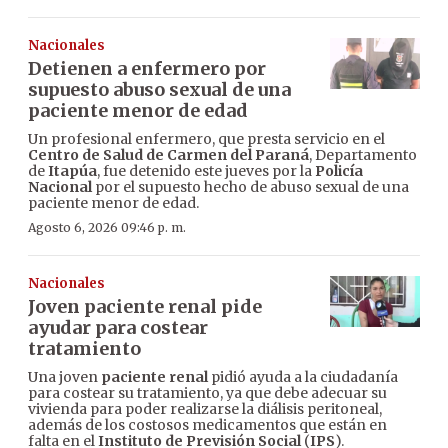
Nacionales
Detienen a enfermero por
supuesto abuso sexual de una
paciente menor de edad
Un profesional enfermero, que presta servicio en el
Centro de Salud de Carmen del Paraná
, Departamento
de
Itapúa
, fue detenido este jueves por la
Policía
Nacional
por el supuesto hecho de abuso sexual de una
paciente menor de edad.
Agosto 6, 2026 09:46 p. m.
Nacionales
Joven paciente renal pide
ayudar para costear
tratamiento
Una joven
paciente renal
pidió ayuda a la ciudadanía
para costear su tratamiento, ya que debe adecuar su
vivienda para poder realizarse la diálisis peritoneal,
además de los costosos medicamentos que están en
falta en el
Instituto de Previsión Social
(
IPS
).