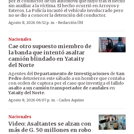
por el conductor de un automóvil que huyó tras el hecho
sin auxiliar a la víctima. El hecho ocurrió en Arroyos y
Esteros. La Policía incautó el vehículo involucrado pero
no se dio a conocer la detención del conductor.
·
Agosto 8, 2026 06:52 p. m.
Redacción ÚH
Nacionales
Cae otro supuesto miembro de
la banda que intentó asaltar
camión blindado en Yataity
del Norte
Agentes del
Departamento de Investigaciones
de
San
Pedro
detuvieron este sábado a un hombre que contaba
con orden de captura por el caso que investiga el fallido
asalto a un camión transportador de caudales
en
Yataity del Norte
.
·
Agosto 8, 2026 06:07 p. m.
Carlos Aquino
Nacionales
Video: Asaltantes se alzan con
más de G. 50 millones en robo