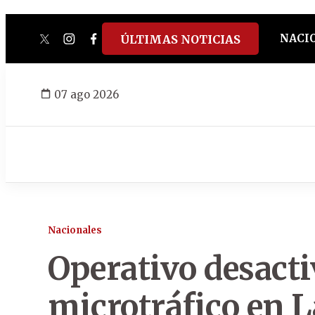
NACI
ÚLTIMAS NOTICIAS
twitter
instagram
facebook
tiktok
youtube
spotify
07 ago 2026
Nacionales
Operativo desacti
microtráfico en 