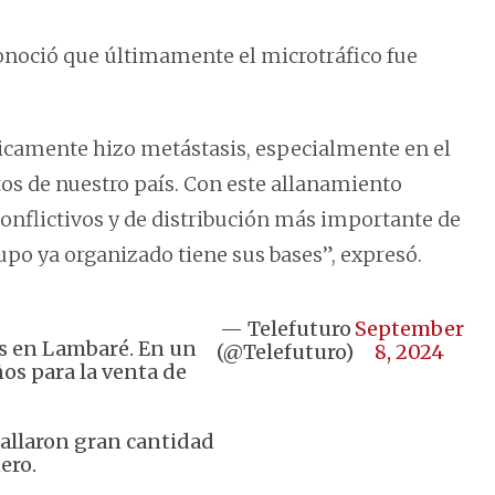
conoció que últimamente el microtráfico fue
ticamente hizo metástasis, especialmente en el
s de nuestro país. Con este allanamiento
onflictivos y de distribución más importante de
upo ya organizado tiene sus bases”, expresó.
— Telefuturo
September
es en Lambaré. En un
(@Telefuturo)
8, 2024
os para la venta de
hallaron gran cantidad
ero.