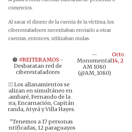
comercios.
Al sacar el dinero de la cuenta de la víctima, los
ciberestafadores necesitaban enviarlo a otras
cuentas, entonces, utilizaban mulas.
—
Octobe
🟠
#REITERAMOS
-
Monumental
14, 202
Desbaratan red de
AM 1080
ciberestafadores
(@AM_1080)
👉🏼 Los allanamientos se
realizan en simultáneo en
Lambaré, Fernando de la
Mora, Encarnación, Capitán
Miranda, Atyrá y Villa Hayes.
🗣️ "Tenemos a 17 personas
identificadas, 12 paraguayos