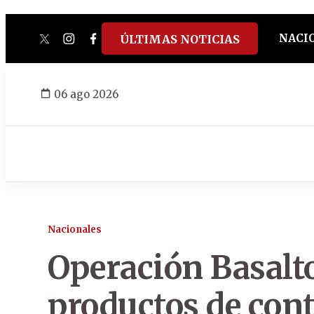
NACI
ÚLTIMAS NOTICIAS
twitter
instagram
facebook
tiktok
youtube
spotify
06 ago 2026
Nacionales
Operación Basalto
productos de con