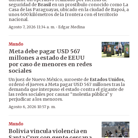
seguridad de
Brasil
en un prostíbulo conocido como La
Casa de las Paraguayas, ubicado en la ciudad de Itapoá, a
unos 600 kilómetros de la frontera con el territorio
nacional.
·
Agosto 7, 2026 11:34 a. m.
Edgar Medina
Mundo
Meta debe pagar USD 567
millones a estado de EEUU
por caso de menores en redes
sociales
Un juez de Nuevo México, suroeste de
Estados Unidos
,
ordenó el jueves a Meta pagar USD 567 millones tras la
demanda que interpuso el estado contra el gigante de
las redes sociales por causar “molestia pública” y
perjudicar a los menores.
Agosto 6, 2026 10:57 p. m.
Mundo
Bolivia vincula violencia en
Santa Cruz con gente cercana