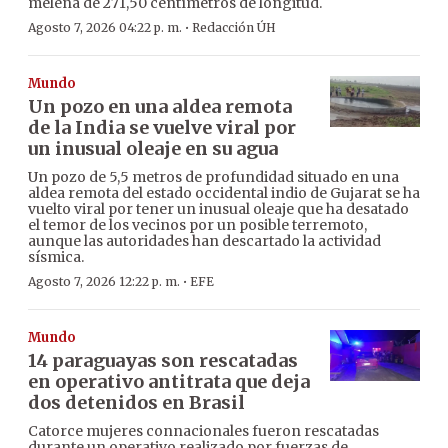
melena de 271,50 centímetros de longitud.
·
Agosto 7, 2026 04:22 p. m.
Redacción ÚH
Mundo
Un pozo en una aldea remota
de la India se vuelve viral por
un inusual oleaje en su agua
Un pozo de 5,5 metros de profundidad situado en una
aldea remota del estado occidental indio de Gujarat se ha
vuelto viral por tener un inusual oleaje que ha desatado
el temor de los vecinos por un posible terremoto,
aunque las autoridades han descartado la actividad
sísmica.
·
Agosto 7, 2026 12:22 p. m.
EFE
Mundo
14 paraguayas son rescatadas
en operativo antitrata que deja
dos detenidos en Brasil
Catorce mujeres connacionales fueron rescatadas
durante un operativo realizado por fuerzas de